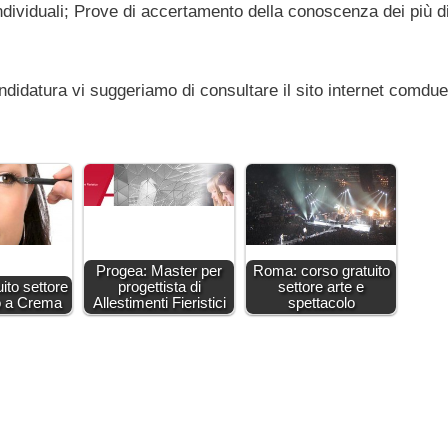
individuali; Prove di accertamento della conoscenza dei più di
ndidatura vi suggeriamo di consultare il sito internet comdu
Progea: Master per
Roma: corso gratuito
ito settore
progettista di
settore arte e
o a Crema
Allestimenti Fieristici
spettacolo