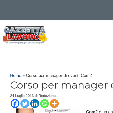
Vai
al
contenuto
Home
»
Corso per manager di eventi Com2
Corso per manager 
24 Luglio 2013
di
Redazione
Com2
è un ent