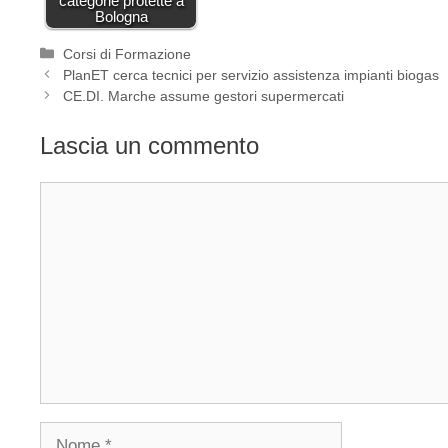
categorie protette a
Bologna
Categorie
Corsi di Formazione
PlanET cerca tecnici per servizio assistenza impianti biogas
CE.DI. Marche assume gestori supermercati
Lascia un commento
Commento
Nome