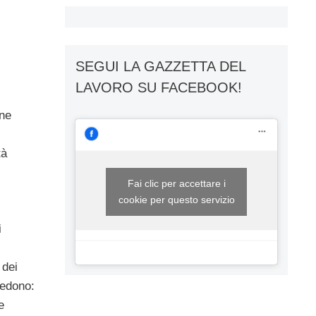
SEGUI LA GAZZETTA DEL
LAVORO SU FACEBOOK!
one
tà
Fai clic per accettare i
cookie per questo servizio
i
 dei
vedono:
e