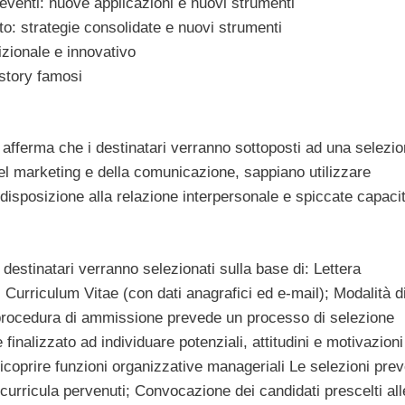
venti: nuove applicazioni e nuovi strumenti
 strategie consolidate e nuovi strumenti
zionale e innovativo
story famosi
à afferma che i destinatari verranno sottoposti ad una selezi
el marketing e della comunicazione, sappiano utilizzare
disposizione alla relazione interpersonale e spiccate capaci
 destinatari verranno selezionati sulla base di: Lettera
 Curriculum Vitae (con dati anagrafici ed e-mail); Modalità d
procedura di ammissione prevede un processo di selezione
inalizzato ad individuare potenziali, attitudini e motivazioni
ricoprire funzioni organizzative manageriali Le selezioni pre
curricula pervenuti; Convocazione dei candidati prescelti all