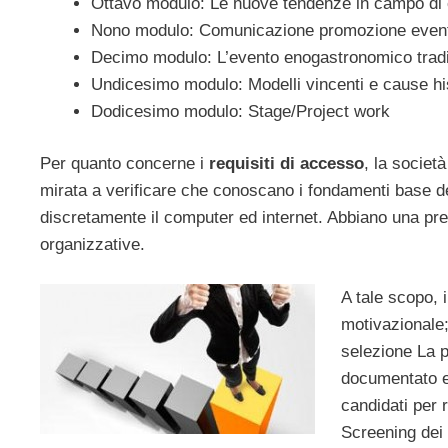
Ottavo modulo: Le nuove tendenze in campo di e
Nono modulo: Comunicazione promozione evento:
Decimo modulo: L’evento enogastronomico tradi
Undicesimo modulo: Modelli vincenti e cause hi
Dodicesimo modulo: Stage/Project work
Per quanto concerne i
requisiti di accesso
, la societ
mirata a verificare che conoscano i fondamenti base d
discretamente il computer ed internet. Abbiano una pre
organizzative.
A tale scopo, i
motivazionale;
selezione La 
documentato e f
candidati per 
Screening dei 