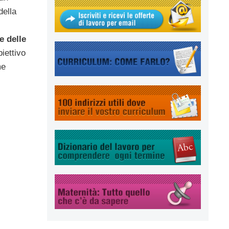
della
e delle
iettivo
me