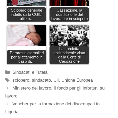
Sciopero generale
Cassazione, la
indetto dalla CGIL:
sostituzione del
utile o…
lavoratore in sciopero
La condotta
Permessi giornalieri
antisindacale vista
per allattamento in
dalla Corte di
caso di…
Cassazione
Categorie
Sindacati e Tutela
Tag
sciopero
,
sindacato
,
Uil
,
Unione Europea
Ministero del lavoro, il fondo per gli infortuni sul
lavoro
Voucher per la formazione dei disoccupati in
Liguria