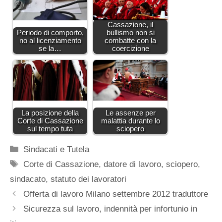
Cassazione, il
Periodo di comporto,
bullismo non si
no al licenziamento
combatte con la
se la…
coercizione
La posizione della
Le assenze per
Corte di Cassazione
malattia durante lo
sul tempo tuta
sciopero
Categorie
Sindacati e Tutela
Tag
Corte di Cassazione
,
datore di lavoro
,
sciopero
,
sindacato
,
statuto dei lavoratori
Offerta di lavoro Milano settembre 2012 traduttore
Sicurezza sul lavoro, indennità per infortunio in