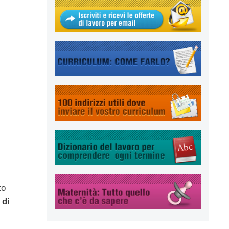
to
 di