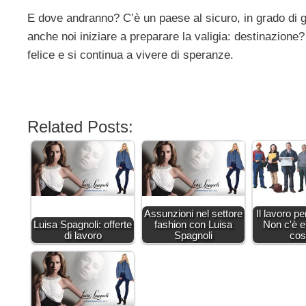
E dove andranno? C’è un paese al sicuro, in grado di ga
anche noi iniziare a preparare la valigia: destinazion
felice e si continua a vivere di speranze.
Related Posts:
Assunzioni nel settore
Il lavoro pe
Luisa Spagnoli: offerte
fashion con Luisa
Non c'è e
di lavoro
Spagnoli
co