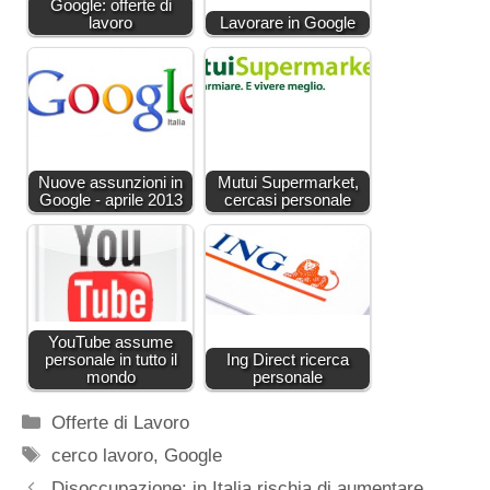
Google: offerte di
lavoro
Lavorare in Google
Nuove assunzioni in
Mutui Supermarket,
Google - aprile 2013
cercasi personale
YouTube assume
personale in tutto il
Ing Direct ricerca
mondo
personale
Categorie
Offerte di Lavoro
Tag
cerco lavoro
,
Google
Disoccupazione: in Italia rischia di aumentare