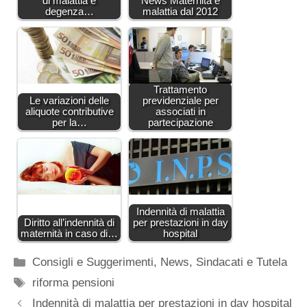
di malattia e
News Maternità e
degenza…
malattia dal 2012
Trattamento
Le variazioni delle
previdenziale per
aliquote contributive
associati in
per la…
partecipazione
Indennità di malattia
Diritto all’indennità di
per prestazioni in day
maternità in caso di…
hospital
Categorie
Consigli e Suggerimenti
,
News
,
Sindacati e Tutela
Tag
riforma pensioni
Indennità di malattia per prestazioni in day hospital