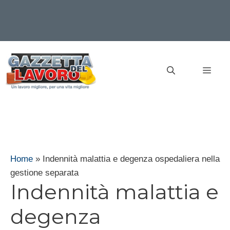
Vai
al
MEN
contenuto
Home
»
Indennità malattia e degenza ospedaliera nella
gestione separata
Indennità malattia e
degenza