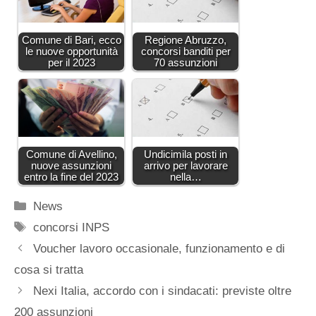
Comune di Bari, ecco
Regione Abruzzo,
le nuove opportunità
concorsi banditi per
per il 2023
70 assunzioni
Comune di Avellino,
Undicimila posti in
nuove assunzioni
arrivo per lavorare
entro la fine del 2023
nella…
Categorie
News
Tag
concorsi INPS
Voucher lavoro occasionale, funzionamento e di
cosa si tratta
Nexi Italia, accordo con i sindacati: previste oltre
200 assunzioni