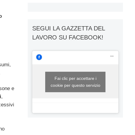
o
SEGUI LA GAZZETTA DEL
LAVORO SU FACEBOOK!
nsumi,
.
Fai clic per accettare i
cookie per questo servizio
rsone e
i
,
cessivi
ono