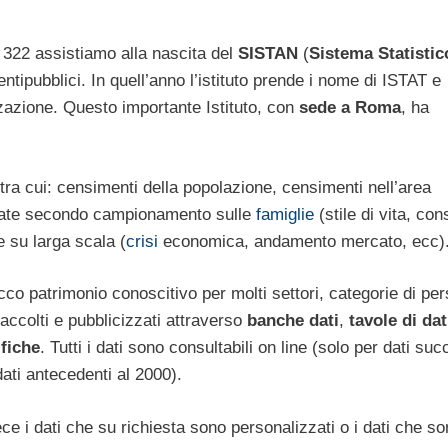
 322 assistiamo alla nascita del
SISTAN
(
Sistema Statistic
ntipubblici. In quell’anno l’istituto prende i nome di ISTAT e
izzazione. Questo importante Istituto, con
sede a Roma
, ha
, tra cui: censimenti della popolazione, censimenti nell’area
ttuate secondo campionamento sulle
famiglie
(stile di vita, co
e su larga scala (
crisi
economica, andamento mercato, ecc)
cco patrimonio conoscitivo per molti settori, categorie di pe
 raccolti e pubblicizzati attraverso
banche dati
,
tavole di dat
ifiche
. Tutti i dati sono consultabili on line (solo per dati suc
 dati antecedenti al 2000).
ce i dati che su richiesta sono personalizzati o i dati che s