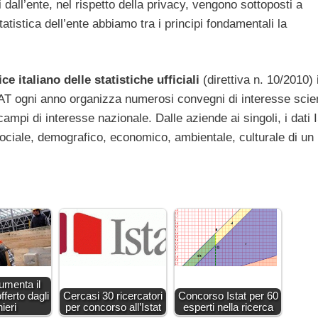
ti dall’ente, nel rispetto della privacy, vengono sottoposti a
statistica dell’ente abbiamo tra i principi fondamentali la
ce italiano delle statistiche ufficiali
(direttiva n. 10/2010) 
ISTAT ogni anno organizza numerosi convegni di interesse scien
ampi di interesse nazionale. Dalle aziende ai singoli, i dati
ociale, demografico, economico, ambientale, culturale di un
umenta il
fferto dagli
Cercasi 30 ricercatori
Concorso Istat per 60
ieri
per concorso all’Istat
esperti nella ricerca