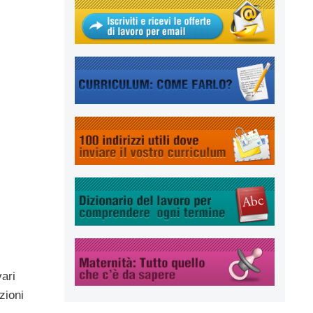
vari
zioni