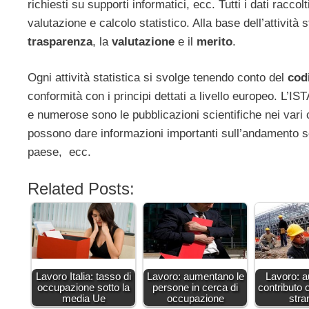
richiesti su supporti informatici, ecc. Tutti i dati raccol
valutazione e calcolo statistico. Alla base dell’attività 
trasparenza
, la
valutazione
e il
merito
.
Ogni attività statistica si svolge tenendo conto del
codi
conformità con i principi dettati a livello europeo. L’
e numerose sono le pubblicazioni scientifiche nei vari c
possono dare informazioni importanti sull’andamento s
paese, ecc.
Related Posts:
Lavoro Italia: tasso di
Lavoro: aumentano le
Lavoro: a
occupazione sotto la
persone in cerca di
contributo o
media Ue
occupazione
stran