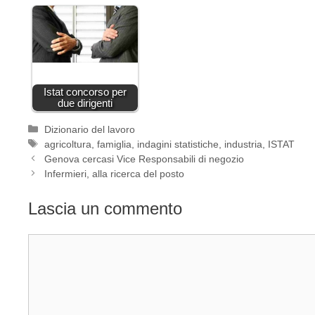
Istat concorso per
due dirigenti
Categorie
Dizionario del lavoro
Tag
agricoltura
,
famiglia
,
indagini statistiche
,
industria
,
ISTAT
Genova cercasi Vice Responsabili di negozio
Infermieri, alla ricerca del posto
Lascia un commento
Commento