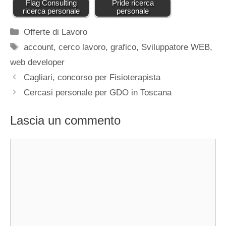
Flag Consulting
Pride ricerca
ricerca personale
personale
Categorie
Offerte di Lavoro
Tag
account
,
cerco lavoro
,
grafico
,
Sviluppatore WEB
,
web developer
Cagliari, concorso per Fisioterapista
Cercasi personale per GDO in Toscana
Lascia un commento
Commento