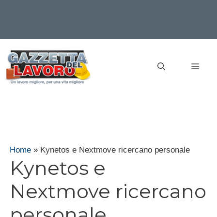
Vai
al
MEN
contenuto
Home
»
Kynetos e Nextmove ricercano personale
Kynetos e
Nextmove ricercano
personale