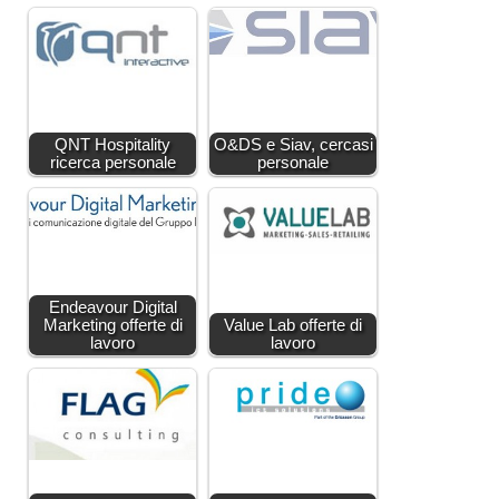
QNT Hospitality
O&DS e Siav, cercasi
ricerca personale
personale
Endeavour Digital
Marketing offerte di
Value Lab offerte di
lavoro
lavoro