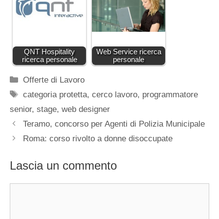
QNT Hospitality
Web Service ricerca
ricerca personale
personale
Categorie
Offerte di Lavoro
Tag
categoria protetta
,
cerco lavoro
,
programmatore
senior
,
stage
,
web designer
Teramo, concorso per Agenti di Polizia Municipale
Roma: corso rivolto a donne disoccupate
Lascia un commento
Commento