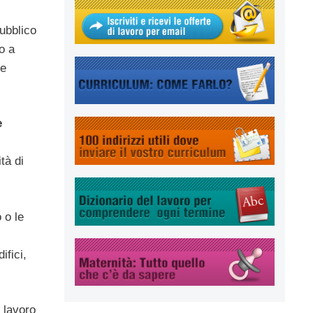
ubblico
o a
le
e
ità di
 o le
ifici,
l lavoro