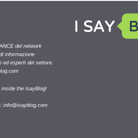
NANCE del network
 di informazione
 ed esperti del settore.
blog.com
nside the IsayBlog!
s:
info@isayblog.com