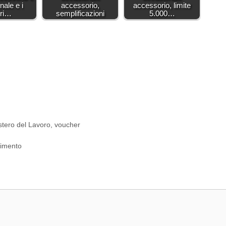
nale e i
accessorio,
accessorio, limite
eri…
semplificazioni
5.000…
stero del Lavoro
,
voucher
rimento