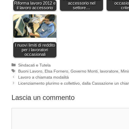
Riforma lavoro 2012 e
accessorio nel
occasio
il lavoro accessorio
settore…
crit
I nuovi limiti di reddito
per i lavoratori
occasionali
Categorie
Sindacati e Tutela
Tag
Buoni Lavoro
,
Elsa Fornero
,
Governo Monti
,
lavoratore
,
Mini
Lavoro a chiamata modalità
Licenziamento plurimo e collettivo, dalla Cassazione un chia
Lascia un commento
Commento