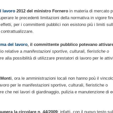
l lavoro
2012 del ministro Fornero
in materia di mercato p
uperare le precedenti limitazioni della normativa in vigore fin
 effetti, per i committenti pubblici non esistono più i limiti sul
 contrattualizzare.
rma del lavoro
, il committente pubblico potevano attivar
o relative a
manifestazioni sportive, culturali, fieristiche o
tre alla possibilità di utilizzare prestatori di lavoro per le attiv
 Monti
, ora le amministrazioni locali non hanno poù il vincolo
avoro per le manifestazioni sportive, culturali, fieristiche o
tre che nei lavori di giardinaggio, pulizia e manutenzione di ed
supera la circolare n. 44/2009
; infatti, con il nuovo testo su