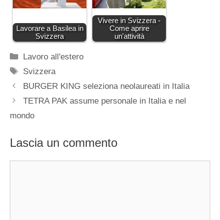
Vivere in Svizzera -
Lavorare a Basilea in
Come aprire
Svizzera
un'attività
Categorie
Lavoro all'estero
Tag
Svizzera
BURGER KING seleziona neolaureati in Italia
TETRA PAK assume personale in Italia e nel
mondo
Lascia un commento
Commento