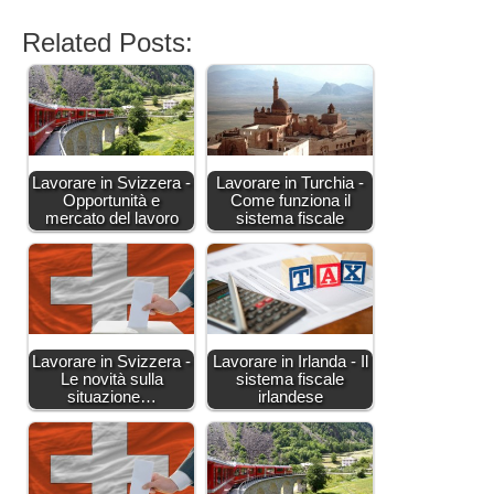
Related Posts:
Lavorare in Svizzera -
Lavorare in Turchia -
Opportunità e
Come funziona il
mercato del lavoro
sistema fiscale
Lavorare in Svizzera -
Lavorare in Irlanda - Il
Le novità sulla
sistema fiscale
situazione…
irlandese