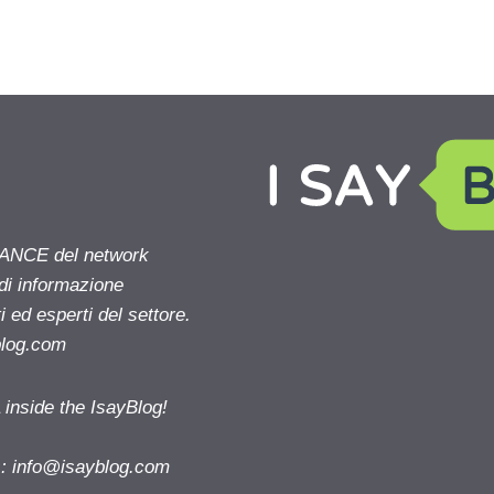
NANCE del network
 di informazione
 ed esperti del settore.
blog.com
nside the IsayBlog!
s:
info@isayblog.com