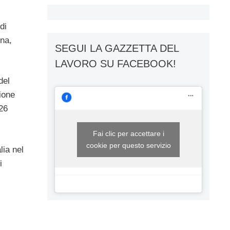
-
di
ina,
SEGUI LA GAZZETTA DEL
LAVORO SU FACEBOOK!
del
ione
 26
Fai clic per accettare i
cookie per questo servizio
lia nel
i