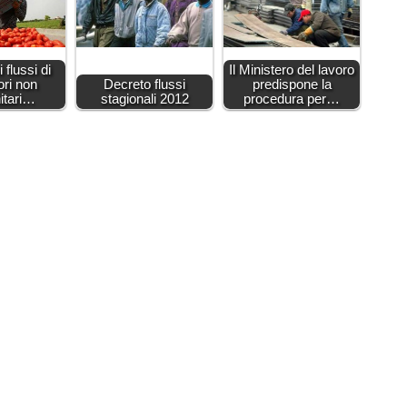
 flussi di
Il Ministero del lavoro
ori non
Decreto flussi
predispone la
itari…
stagionali 2012
procedura per…