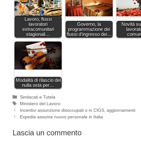
Lavoro, flussi
lavoratori
Governo, la
Novità sui
extracomunitari
programmazione dei
lavorat
stagionali…
flussi d'ingresso dei…
comun
Modalità di rilascio del
nulla osta per…
Categorie
Sindacati e Tutela
Tag
Ministero del Lavoro
Incentivi assunzione disoccupati o in CIGS, aggiornamenti
Expedia assume nuovo personale in Italia
Lascia un commento