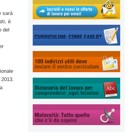
e sarà
ti, è
o del
er
ionale
l 2013.
la