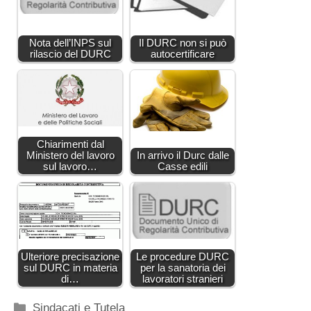
Nota dell’INPS sul
Il DURC non si può
rilascio del DURC
autocertificare
Chiarimenti dal
Ministero del lavoro
In arrivo il Durc dalle
sul lavoro…
Casse edili
Ulteriore precisazione
Le procedure DURC
sul DURC in materia
per la sanatoria dei
di…
lavoratori stranieri
Categorie
Sindacati e Tutela