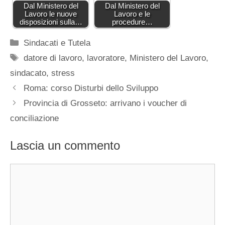
Dal Ministero del
Dal Ministero del
Lavoro le nuove
Lavoro e le
disposizioni sulla…
procedure…
Categorie
Sindacati e Tutela
Tag
datore di lavoro
,
lavoratore
,
Ministero del Lavoro
,
sindacato
,
stress
Roma: corso Disturbi dello Sviluppo
Provincia di Grosseto: arrivano i voucher di
conciliazione
Lascia un commento
Commento