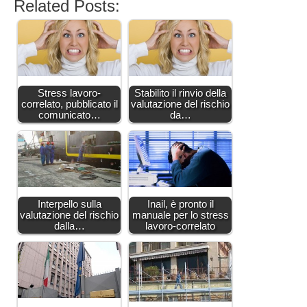
Related Posts:
Stress lavoro-
Stabilito il rinvio della
correlato, pubblicato il
valutazione del rischio
comunicato…
da…
Interpello sulla
Inail, è pronto il
valutazione del rischio
manuale per lo stress
dalla…
lavoro-correlato