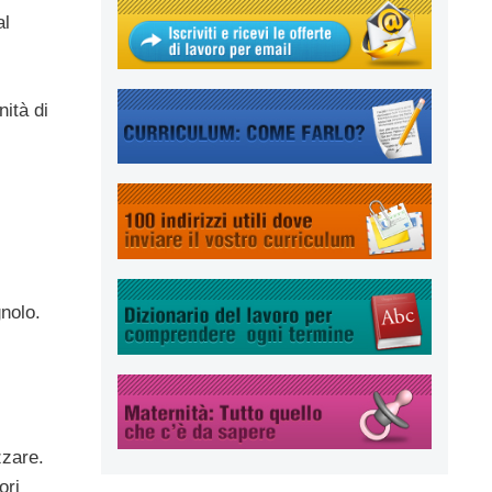
al
nità di
nolo.
zzare.
ori