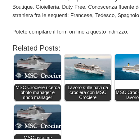
Boutique, Gioielleria, Duty Free. Conoscenza fluente d
straniera fra le seguenti: Francese, Tedesco, Spagnolo
Potete compilare il form on line a questo indirizzo.
Related Posts:
MSC Crociere ricerca
Lavoro sulle navi da
photo manager e
crociera con MSC
MSC Crocie
shop manager
Crociere
lavor
MSC assume