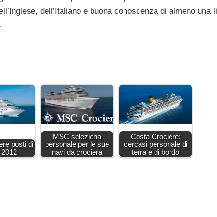
ell’Inglese, dell’Italiano e buona conoscenza di almeno una l
.
MSC seleziona
Costa Crociere:
re posti di
personale per le sue
cercasi personale di
o 2012
navi da crociera
terra e di bordo