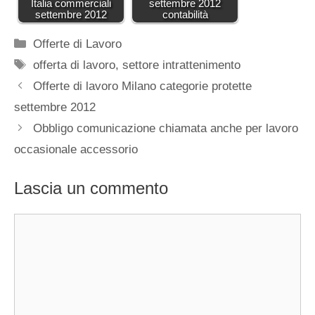
Italia commerciali
settembre 2012
settembre 2012
contabilità
Categorie
Offerte di Lavoro
Tag
offerta di lavoro
,
settore intrattenimento
Offerte di lavoro Milano categorie protette
settembre 2012
Obbligo comunicazione chiamata anche per lavoro
occasionale accessorio
Lascia un commento
Commento