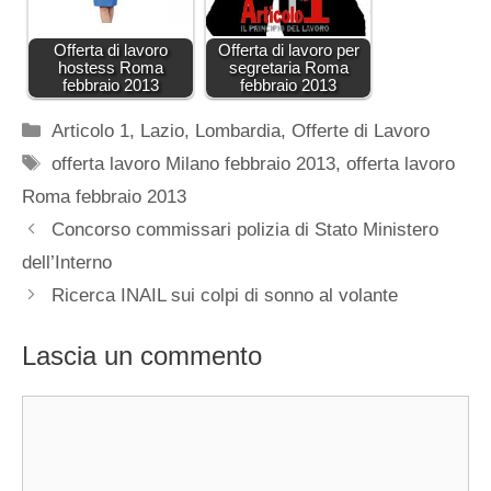
Offerta di lavoro
Offerta di lavoro per
hostess Roma
segretaria Roma
febbraio 2013
febbraio 2013
Categorie
Articolo 1
,
Lazio
,
Lombardia
,
Offerte di Lavoro
Tag
offerta lavoro Milano febbraio 2013
,
offerta lavoro
Roma febbraio 2013
Concorso commissari polizia di Stato Ministero
dell’Interno
Ricerca INAIL sui colpi di sonno al volante
Lascia un commento
Commento