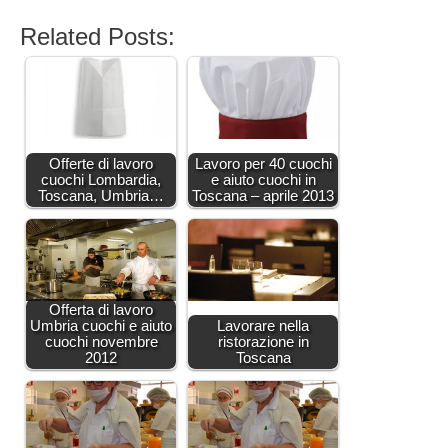
Related Posts:
Offerte di lavoro
Lavoro per 40 cuochi
cuochi Lombardia,
e aiuto cuochi in
Toscana, Umbria…
Toscana – aprile 2013
Offerta di lavoro
Umbria cuochi e aiuto
Lavorare nella
cuochi novembre
ristorazione in
2012
Toscana