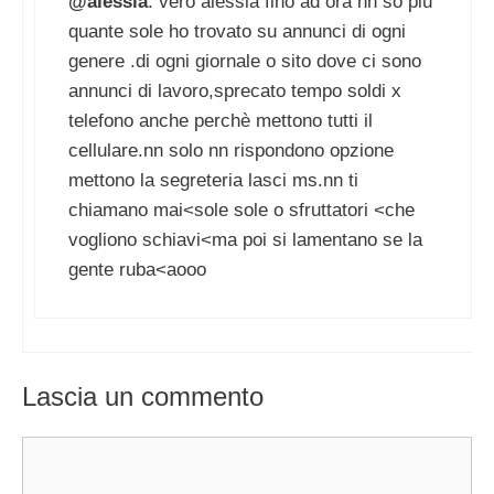
@alessia
: vero alessia fino ad ora nn so più
quante sole ho trovato su annunci di ogni
genere .di ogni giornale o sito dove ci sono
annunci di lavoro,sprecato tempo soldi x
telefono anche perchè mettono tutti il
cellulare.nn solo nn rispondono opzione
mettono la segreteria lasci ms.nn ti
chiamano mai<sole sole o sfruttatori <che
vogliono schiavi<ma poi si lamentano se la
gente ruba<aooo
Lascia un commento
Commento