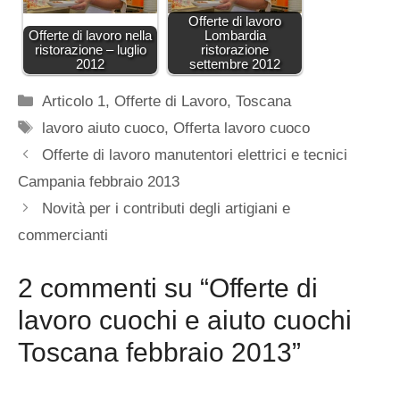
Offerte di lavoro
Offerte di lavoro nella
Lombardia
ristorazione – luglio
ristorazione
2012
settembre 2012
Categorie
Articolo 1
,
Offerte di Lavoro
,
Toscana
Tag
lavoro aiuto cuoco
,
Offerta lavoro cuoco
Offerte di lavoro manutentori elettrici e tecnici
Campania febbraio 2013
Novità per i contributi degli artigiani e
commercianti
2 commenti su “Offerte di
lavoro cuochi e aiuto cuochi
Toscana febbraio 2013”