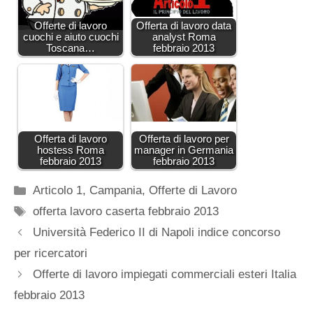
Offerte di lavoro
Offerta di lavoro data
cuochi e aiuto cuochi
analyst Roma
Toscana…
febbraio 2013
Offerta di lavoro
Offerta di lavoro per
hostess Roma
manager in Germania
febbraio 2013
febbraio 2013
Categorie
Articolo 1
,
Campania
,
Offerte di Lavoro
Tag
offerta lavoro caserta febbraio 2013
Università Federico II di Napoli indice concorso
per ricercatori
Offerte di lavoro impiegati commerciali esteri Italia
febbraio 2013