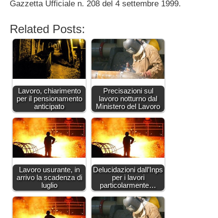
Gazzetta Ufficiale n. 208 del 4 settembre 1999.
Related Posts:
Lavoro, chiarimento
Precisazioni sul
per il pensionamento
lavoro notturno dal
anticipato
Ministero del Lavoro
Lavoro usurante, in
Delucidazioni dall’Inps
arrivo la scadenza di
per i lavori
luglio
particolarmente…