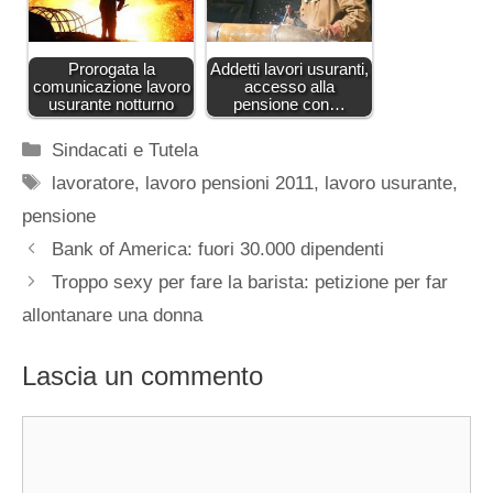
Prorogata la
Addetti lavori usuranti,
comunicazione lavoro
accesso alla
usurante notturno
pensione con…
Categorie
Sindacati e Tutela
Tag
lavoratore
,
lavoro pensioni 2011
,
lavoro usurante
,
pensione
Bank of America: fuori 30.000 dipendenti
Troppo sexy per fare la barista: petizione per far
allontanare una donna
Lascia un commento
Commento