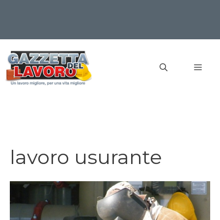
Vai
al
MEN
contenuto
lavoro usurante