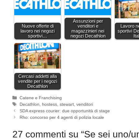
Assunzioni per
Nuove offerte di
venditori e
Lavoro n
lavoro nei negozi
magazzinieri nei
sportivi D
sportivi…
negozi Decathlon
Ita
Cercasi addetti alla
vendite per i negozi
Decathlon
Categorie
Catene e Franchising
Tag
Decathlon
,
hostess
,
stewart
,
venditori
SDA express courier: due opportunità di stage
Rho: concorso per 4 agenti di polizia locale
27 commenti su “Se sei uno/un