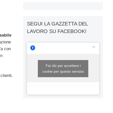
SEGUI LA GAZZETTA DEL
LAVORO SU FACEBOOK!
sabile
azione
o/a con
in
Fai clic per accettare i
cookie per questo servizio
clienti.