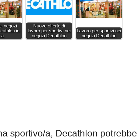
ei negozi
Nuove offerte di
ecathlon in
lavoro per sportivi nei
Lavoro per sportivi nei
lia
negozi Decathlon
negozi Decathlon
a sportivo/a, Decathlon potrebbe