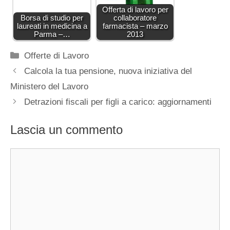
Offerta di lavoro per
Borsa di studio per
collaboratore
laureati in medicina a
farmacista – marzo
Parma –…
2013
Categorie
Offerte di Lavoro
Calcola la tua pensione, nuova iniziativa del
Ministero del Lavoro
Detrazioni fiscali per figli a carico: aggiornamenti
Lascia un commento
Commento