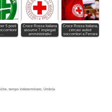
er 5 posti
Croce Rossa Italiana
Croce Rossa Italiana,
soccorritore
assume 7 impiegati
cercasi autisti
la…
amministrativi
soccorritori a Ferrara
miche
,
tempo indeterminato
,
Umbria