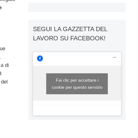
e
SEGUI LA GAZZETTA DEL
LAVORO SU FACEBOOK!
que
a
za di
d
Fai clic per accettare i
 del
cookie per questo servizio