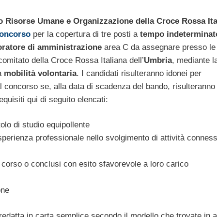
o Risorse Umane e Organizzazione della Croce Rossa Ita
oncorso
per la copertura di tre posti a
tempo indeterminat
oratore di amministrazione
area C da assegnare presso le
l comitato della Croce Rossa Italiana dell’
Umbria
, mediante l
a
mobilità volontaria
. I candidati risulteranno idonei per
 concorso se, alla data di scadenza del bando, risulteranno 
quisiti qui di seguito elencati:
olo di studio equipollente
erienza professionale nello svolgimento di attività conness
n corso o conclusi con esito sfavorevole a loro carico
one
edatta in carta semplice secondo il modello che trovate in a