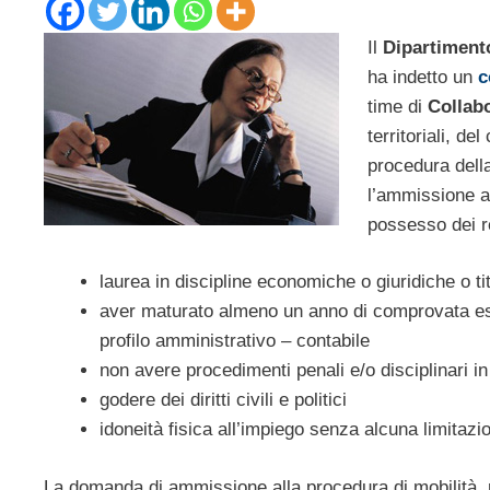
Il
Dipartiment
ha indetto un
c
time di
Collab
territoriali, de
procedura dell
l’ammissione al
possesso dei re
laurea in discipline economiche o giuridiche o tit
aver maturato almeno un anno di comprovata esp
profilo amministrativo – contabile
non avere procedimenti penali e/o disciplinari i
godere dei diritti civili e politici
idoneità fisica all’impiego senza alcuna limitazi
La domanda di ammissione alla procedura di mobilità, r