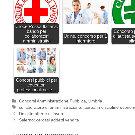
Croce Rossa Italiana:
bando per
Concorso p
collaboratori
Udine, concorso per 1
di autista 
amministrativi
Infermiere
al
Concorsi pubblici per
educatori
professionali nelle…
Categorie
Concorsi Amministrazione Pubblica
,
Umbria
Tag
collaboratore di amministrazione
,
laurea in discipline econo
Deloitte offerte di lavoro
Salerno: cercasi addetti vendita