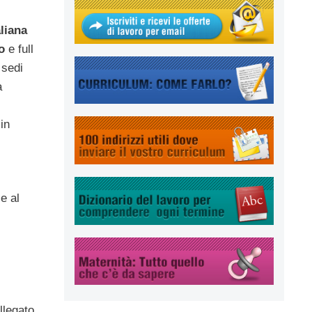
liana
o
e full
 sedi
a
in
e al
llegato