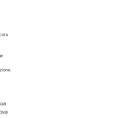
ncora
ge
zione.
sua
uova