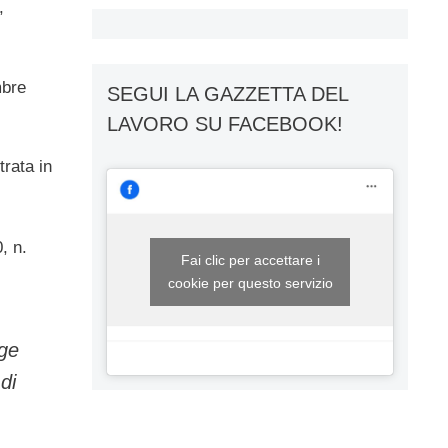
,
mbre
SEGUI LA GAZZETTA DEL
LAVORO SU FACEBOOK!
trata in
, n.
Fai clic per accettare i
cookie per questo servizio
gge
di