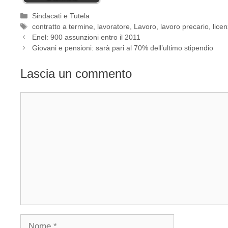
Categorie
Sindacati e Tutela
Tag
contratto a termine
,
lavoratore
,
Lavoro
,
lavoro precario
,
lice
Enel: 900 assunzioni entro il 2011
Giovani e pensioni: sarà pari al 70% dell’ultimo stipendio
Lascia un commento
Commento
Nome