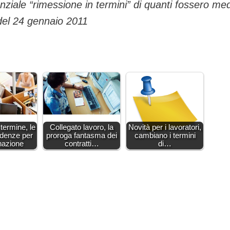
nziale “rimessione in termini” di quanti fossero me
 del 24 gennaio 2011
 termine, le
Collegato lavoro, la
Novità per i lavoratori,
denze per
proroga fantasma dei
cambiano i termini
nazione
contratti…
di…