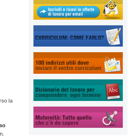
rso la
eso
n.