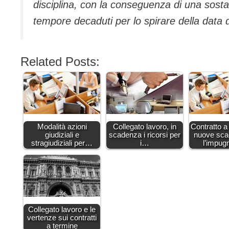
disciplina, con la conseguenza di una sosta
tempore decaduti per lo spirare della data
Related Posts:
Modalità azioni
Collegato lavoro, in
Contratto a
giudiziali e
scadenza i ricorsi per
nuove sca
stragiudiziali per…
i…
l’impug
Collegato lavoro e le
vertenze sui contratti
a termine