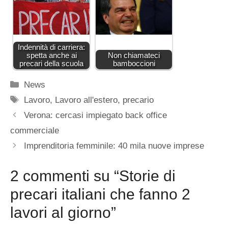
Indennità di carriera:
spetta anche ai
Non chiamateci
precari della scuola
bamboccioni
Categorie
News
Tag
Lavoro
,
Lavoro all'estero
,
precario
Verona: cercasi impiegato back office
commerciale
Imprenditoria femminile: 40 mila nuove imprese
2 commenti su “Storie di
precari italiani che fanno 2
lavori al giorno”