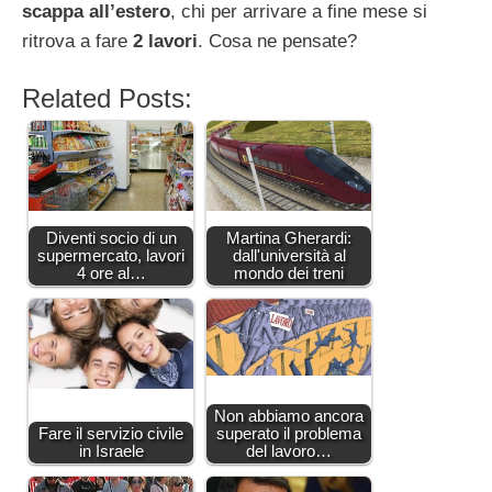
scappa all’estero
, chi per arrivare a fine mese si
ritrova a fare
2 lavori
. Cosa ne pensate?
Related Posts:
Diventi socio di un
Martina Gherardi:
supermercato, lavori
dall'università al
4 ore al…
mondo dei treni
Non abbiamo ancora
Fare il servizio civile
superato il problema
in Israele
del lavoro…