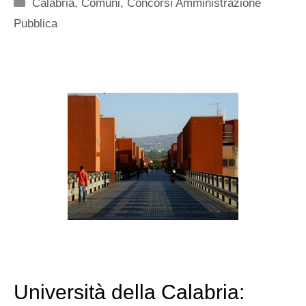
Categorie
Calabria
,
Comuni
,
Concorsi Amministrazione
Pubblica
Università della Calabria: