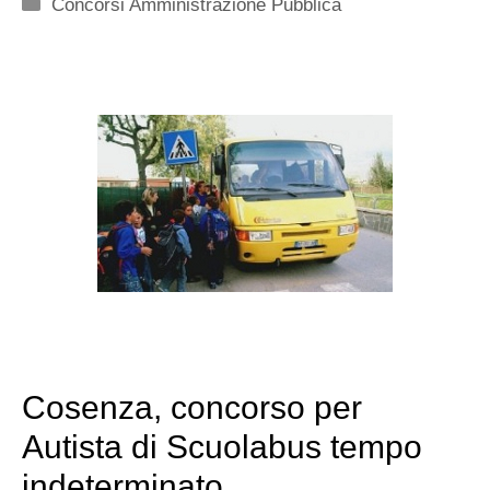
Categorie
Concorsi Amministrazione Pubblica
Cosenza, concorso per
Autista di Scuolabus tempo
indeterminato