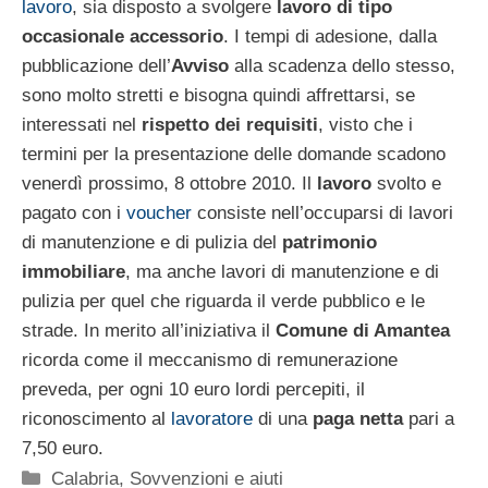
lavoro
, sia disposto a svolgere
lavoro di tipo
occasionale accessorio
. I tempi di adesione, dalla
pubblicazione dell’
Avviso
alla scadenza dello stesso,
sono molto stretti e bisogna quindi affrettarsi, se
interessati nel
rispetto dei requisiti
, visto che i
termini per la presentazione delle domande scadono
venerdì prossimo, 8 ottobre 2010. Il
lavoro
svolto e
pagato con i
voucher
consiste nell’occuparsi di lavori
di manutenzione e di pulizia del
patrimonio
immobiliare
, ma anche lavori di manutenzione e di
pulizia per quel che riguarda il verde pubblico e le
strade. In merito all’iniziativa il
Comune di Amantea
ricorda come il meccanismo di remunerazione
preveda, per ogni 10 euro lordi percepiti, il
riconoscimento al
lavoratore
di una
paga netta
pari a
7,50 euro.
Categorie
Calabria
,
Sovvenzioni e aiuti