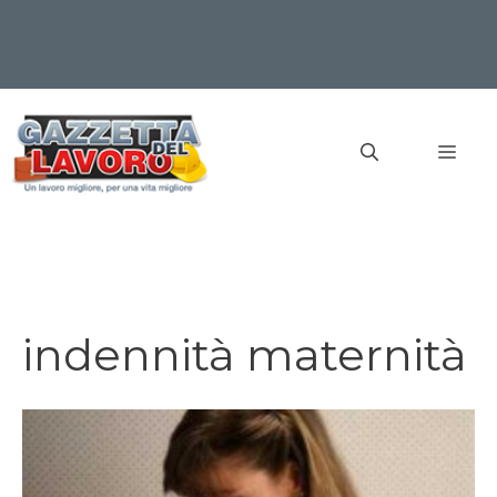
Vai
al
MEN
contenuto
indennità maternità