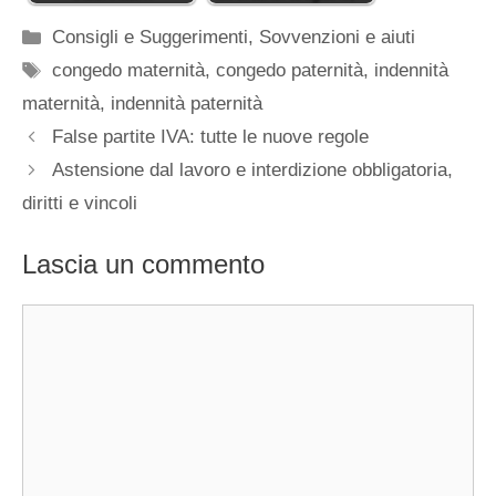
Categorie
Consigli e Suggerimenti
,
Sovvenzioni e aiuti
Tag
congedo maternità
,
congedo paternità
,
indennità
maternità
,
indennità paternità
False partite IVA: tutte le nuove regole
Astensione dal lavoro e interdizione obbligatoria,
diritti e vincoli
Lascia un commento
Commento