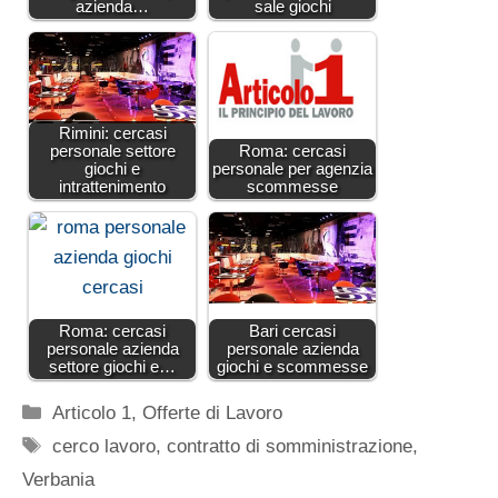
azienda…
sale giochi
Rimini: cercasi
personale settore
Roma: cercasi
giochi e
personale per agenzia
intrattenimento
scommesse
Roma: cercasi
Bari cercasi
personale azienda
personale azienda
settore giochi e…
giochi e scommesse
Categorie
Articolo 1
,
Offerte di Lavoro
Tag
cerco lavoro
,
contratto di somministrazione
,
Verbania