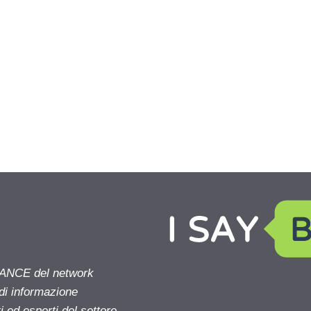
NANCE del network
 di informazione
 ed esperti del settore.