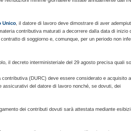
 retribuzioni minime giornaliere fissate annualmente dall’I
o Unico
, il datore di lavoro deve dimostrare di aver adempiut
n materia contributiva maturati a decorrere dalla data di inizio 
del contratto di soggiorno e, comunque, per un periodo non infe
lo, il decreto interministeriale del 29 agosto precisa quali so
ità contributiva (DURC) deve essere considerato e acquisito al
e assicurativi del datore di lavoro nonché, se dovuti, dei
gamento dei contributi dovuti sarà attestata mediante esibizi