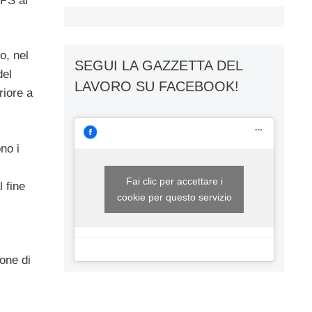
NPS ai
o, nel
SEGUI LA GAZZETTA DEL
del
LAVORO SU FACEBOOK!
riore a
no i
Fai clic per accettare i
 fine
cookie per questo servizio
one di