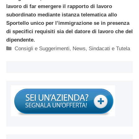
lavoro di far emergere il rapporto di lavoro
subordinato mediante istanza telematica allo
Sportello unico per l’immigrazione se in presenza
di specifici requisiti sia del datore di lavoro che del
dipendente.
Categorie
Consigli e Suggerimenti
,
News
,
Sindacati e Tutela