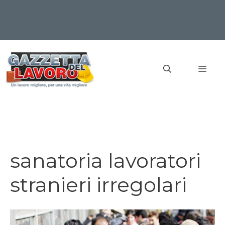
Vai
al
MEN
contenuto
sanatoria lavoratori
stranieri irregolari