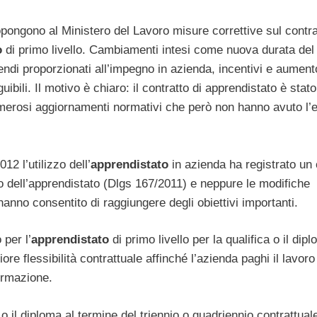
pongono al Ministero del Lavoro misure correttive sul contra
o
di primo livello. Cambiamenti intesi come nuova durata del
pendi proporzionati all’impegno in azienda, incentivi e aument
ibili. Il motivo è chiaro: il contratto di apprendistato è stato
erosi aggiornamenti normativi che però non hanno avuto l’e
12 l’utilizzo dell’
apprendistato
in azienda ha registrato un 
co dell’apprendistato (Dlgs 167/2011) e neppure le modifiche
hanno consentito di raggiungere degli obiettivi importanti.
per l’
apprendistato
di primo livello per la qualifica o il dip
re flessibilità contrattuale affinché l’azienda paghi il lavoro
formazione.
o il diploma al termine del triennio o quadriennio contrattuale