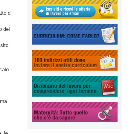
tto di
o dei
sito
calo
loma
, le