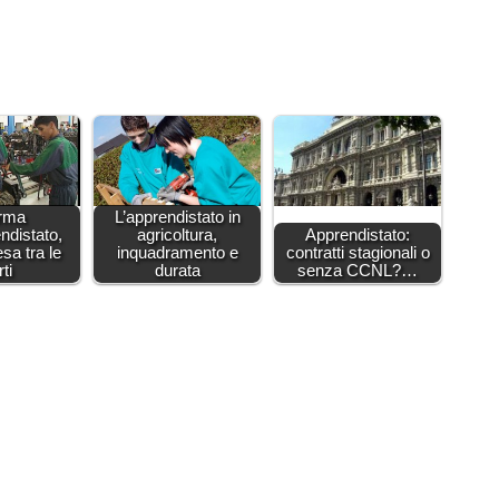
orma
L’apprendistato in
endistato,
agricoltura,
Apprendistato:
esa tra le
inquadramento e
contratti stagionali o
ti
durata
senza CCNL?…