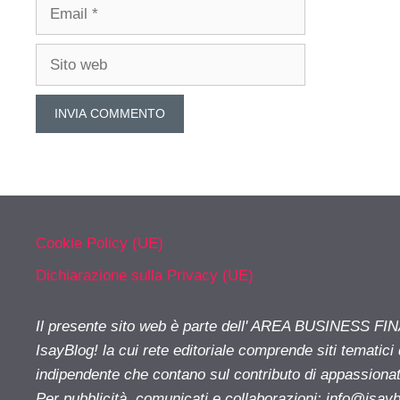
Email
Sito
web
Cookie Policy (UE)
Dichiarazione sulla Privacy (UE)
Il presente sito web è parte dell' AREA BUSINESS FI
IsayBlog! la cui rete editoriale comprende siti tematici
indipendente che contano sul contributo di appassionati
Per pubblicità, comunicati e collaborazioni:
info@isay