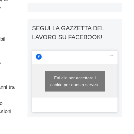
o
SEGUI LA GAZZETTA DEL
LAVORO SU FACEBOOK!
ili
o
Fai clic per accettare i
cookie per questo servizio
nni tra
zo
ssioni