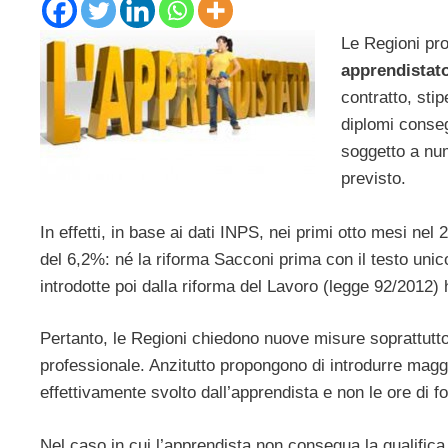
Le Regioni pro
apprendistat
contratto, sti
diplomi consegu
soggetto a num
previsto.
In effetti, in base ai dati INPS, nei primi otto mesi nel 20
del 6,2%: né la riforma Sacconi prima con il testo uni
introdotte poi dalla riforma del Lavoro (legge 92/2012) 
Pertanto, le Regioni chiedono nuove misure soprattutto 
professionale. Anzitutto propongono di introdurre maggio
effettivamente svolto dall’apprendista e non le ore di 
Nel caso in cui l’apprendista non consegua la qualifica 