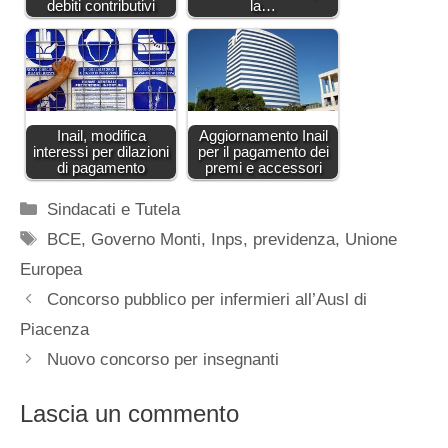
debiti contributivi
la…
Inail, modifica
Aggiornamento Inail
interessi per dilazioni
per il pagamento dei
di pagamento
premi e accessori
Categorie
Sindacati e Tutela
Tag
BCE
,
Governo Monti
,
Inps
,
previdenza
,
Unione
Europea
Concorso pubblico per infermieri all’Ausl di
Piacenza
Nuovo concorso per insegnanti
Lascia un commento