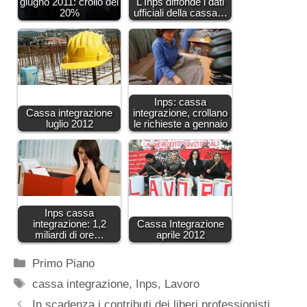
giugno 2011: crollo del
L'Inps diffonde i dati
20%
ufficiali della cassa…
Inps: cassa
Cassa integrazione
integrazione, crollano
luglio 2012
le richieste a gennaio
Inps cassa
integrazione: 1,2
Cassa Integrazione
miliardi di ore…
aprile 2012
Categorie
Primo Piano
Tag
cassa integrazione
,
Inps
,
Lavoro
In scadenza i contributi dei liberi professionisti