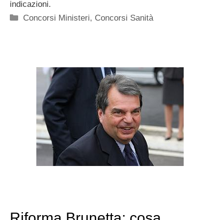
indicazioni.
Categorie
Concorsi Ministeri
,
Concorsi Sanità
Riforma Brunetta: cosa