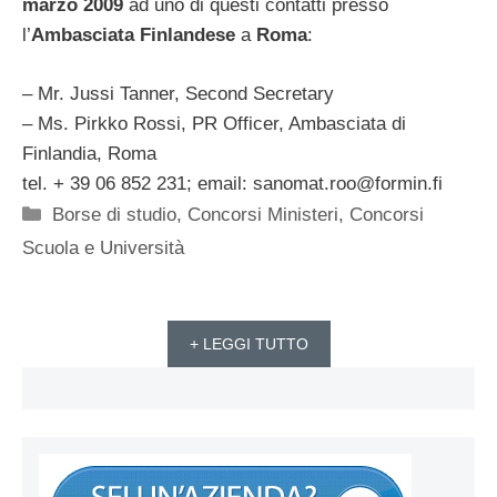
marzo 2009
ad uno di questi contatti presso
l’
Ambasciata Finlandese
a
Roma
:
– Mr. Jussi Tanner, Second Secretary
– Ms. Pirkko Rossi, PR Officer, Ambasciata di
Finlandia, Roma
tel. + 39 06 852 231; email:
sanomat.roo@formin.fi
Categorie
Borse di studio
,
Concorsi Ministeri
,
Concorsi
Scuola e Università
+ LEGGI TUTTO