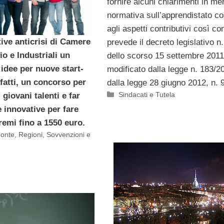
fornire alcuni chiarimenti in mer
normativa sull’apprendistato c
agli aspetti contributivi così c
ative anticrisi di Camere
prevede il decreto legislativo n
o e Industriali un
dello scorso 15 settembre 2011
idee per nuove start-
modificato dalla legge n. 183/2
nfatti, un concorso per
dalla legge 28 giugno 2012, n. 
Categorie
Sindacati e Tutela
 giovani talenti e far
 innovative per fare
remi fino a 1550 euro.
onte
,
Regioni
,
Sovvenzioni e