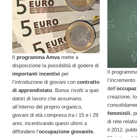
Il
programma Amva
mette a
disposizione la possibilità di godere di
Il programma
importanti incentivi
per
l’incremento 
l’introduzione di giovani con
contratto
dell’
occupaz
di apprendistato
. Bonus rivolti a quei
creazione, lo
datori di lavoro che assumano,
consolidame
all’interno del proprio organico,
femminili
, p
giovani di età compresa tra i 15 e i 29
di rete relati
anni, incentivando questi ultimi a
il 2012, pubbl
diffondere l’
occupazione giovanile
,