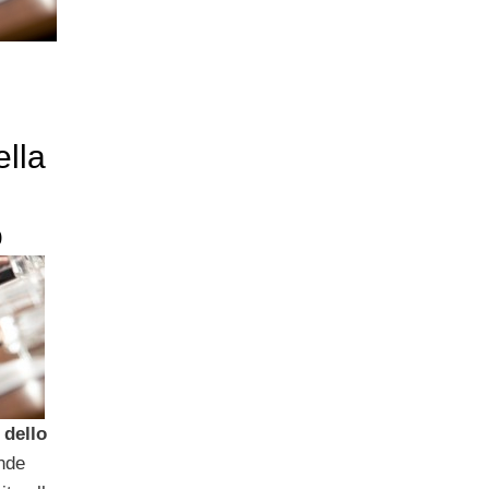
ella
o
 dello
ende