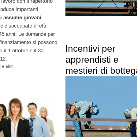
 lavoro con il repertorio
roduce importanti
hi
assume giovani
e disoccupate di età
 45 anni. Le domande per
 finanziamento si possono
Incentivi per
 il 1 ottobre e il 30
apprendisti e
12.
 e aiuti
mestieri di botteg