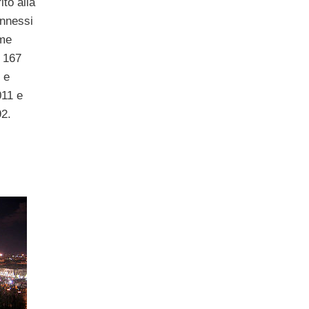
ito alla
onnessi
ome
. 167
 e
011 e
92.