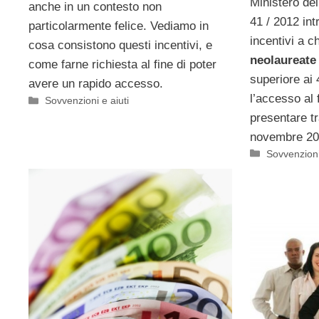
Ministero del
anche in un contesto non
41 / 2012 int
particolarmente felice. Vediamo in
incentivi a c
cosa consistono questi incentivi, e
neolaureate
come farne richiesta al fine di poter
superiore ai
avere un rapido accesso.
l’accesso al
Categorie
Sovvenzioni e aiuti
presentare tra
novembre 20
Categorie
Sovvenzioni