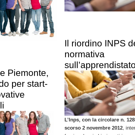
Il riordino INPS d
normativa
sull’apprendistat
e Piemonte,
o per start-
vative
li
L’Inps, con la circolare n. 128
scorso 2 novembre 2012
, int