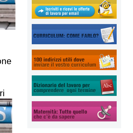
one
ri