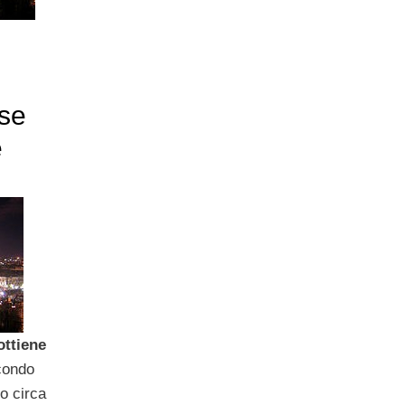
ese
e
ttiene
econdo
no circa