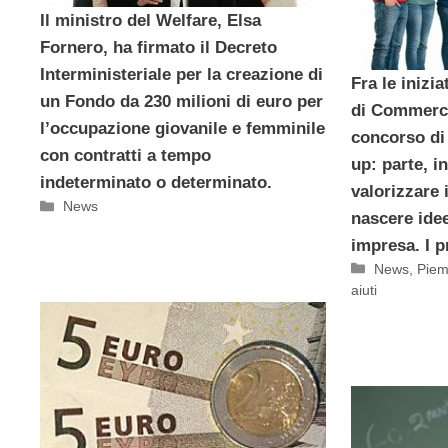
Il ministro del Welfare, Elsa
Fornero, ha firmato il Decreto
Interministeriale per la creazione di
Fra le inizi
un Fondo da 230 milioni di euro per
di Commerci
l’occupazione giovanile e femminile
concorso di 
con contratti a tempo
up: parte, i
indeterminato o determinato.
valorizzare i
Categorie
News
nascere idee
impresa. I p
Categorie
News
,
Piem
aiuti