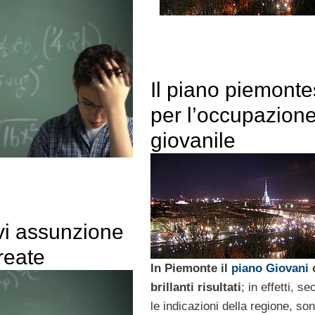
Il piano piemont
per l’occupazion
giovanile
vi assunzione
reate
In Piemonte il
piano Giovani
o
brillanti risultati
; in effetti, s
le indicazioni della regione, so