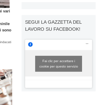
i vari
SEGUI LA GAZZETTA DEL
minile
LAVORO SU FACEBOOK!
ui sono
indacati
Fai clic per accettare i
cookie per questo servizio