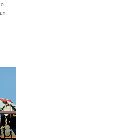
lo
 un