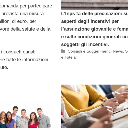
 domanda per partecipare
L’Inps fa delle precisazioni su
 è prevista una misura
aspetti degli incentivi per
ilioni di euro, per
l’assunzione giovanile e fem
avore della salute e della
e sulle condizioni generali c
soggetti gli incentivi.
Categorie
Consigli e Suggerimenti
,
News
,
S
i consueti canali
e Tutela
re tutte le informazioni
tuto.