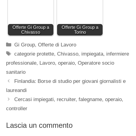
Offerte Gi Group a
Offerte Gi Group a
Chivasso
Torino
Categorie
Gi Group
,
Offerte di Lavoro
Tag
categorie protette
,
Chivasso
,
impiegata
,
infermiere
professionale
,
Lavoro
,
operaio
,
Operatore socio
sanitario
Finlandia: Borse di studio per giovani giornalisti e
laureandi
Cercasi impiegati, recruiter, falegname, operaio,
controller
Lascia un commento