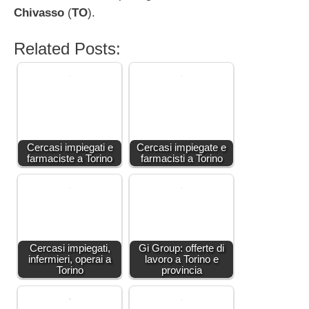
Chivasso
(
TO
).
Related Posts:
Cercasi impiegati e
Cercasi impiegate e
farmaciste a Torino
farmacisti a Torino
Cercasi impiegati,
Gi Group: offerte di
infermieri, operai a
lavoro a Torino e
Torino
provincia