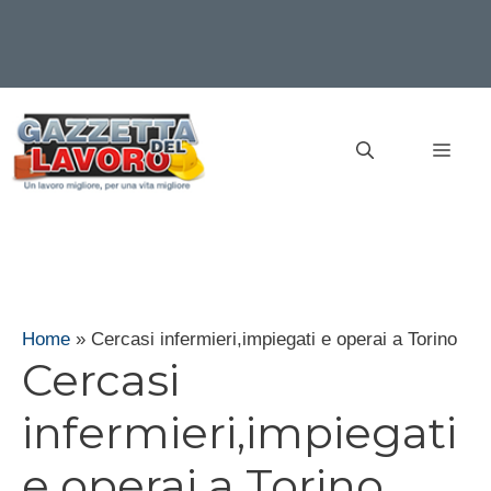
Vai
al
MEN
contenuto
Home
»
Cercasi infermieri,impiegati e operai a Torino
Cercasi
infermieri,impiegati
e operai a Torino