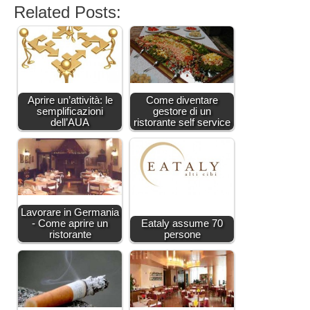
Related Posts:
Aprire un’attività: le
Come diventare
semplificazioni
gestore di un
dell’AUA
ristorante self service
Lavorare in Germania
- Come aprire un
Eataly assume 70
ristorante
persone