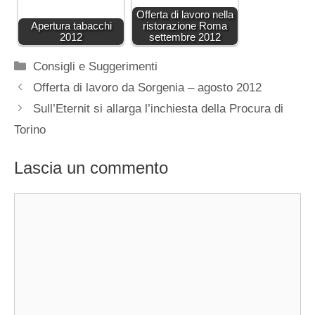
Offerta di lavoro nella
Apertura tabacchi
ristorazione Roma
2012
settembre 2012
Categorie
Consigli e Suggerimenti
Offerta di lavoro da Sorgenia – agosto 2012
Sull’Eternit si allarga l’inchiesta della Procura di
Torino
Lascia un commento
Commento