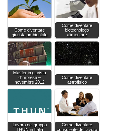
Come diventare
Come diventare
biotecnologo
giurista ambientale
alimentare
Master in giurista
d’impresa –
Come diventare
novembre 2012
astrofisico
Lavoro nel gruppo
Come diventare
THUN in Italia
consulente del lavoro