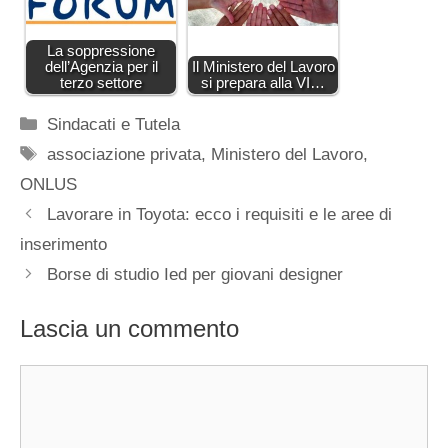
La soppressione
dell’Agenzia per il
Il Ministero del Lavoro
terzo settore
si prepara alla VI…
Categorie
Sindacati e Tutela
Tag
associazione privata
,
Ministero del Lavoro
,
ONLUS
Lavorare in Toyota: ecco i requisiti e le aree di
inserimento
Borse di studio Ied per giovani designer
Lascia un commento
Commento