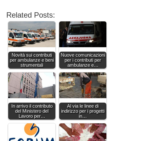
Related Posts:
Novità sui contributi
Nuove comunicazioni
per ambulanze e beni
per i contributi per
strumentali
ambulanze e…
In arrivo il contributo
Al via le linee di
del Ministero del
indirizzo per i progetti
Lavoro per…
in…