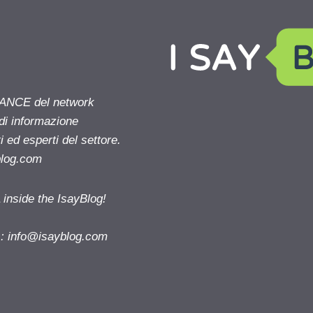
NANCE del network
 di informazione
 ed esperti del settore.
blog.com
nside the IsayBlog!
s:
info@isayblog.com