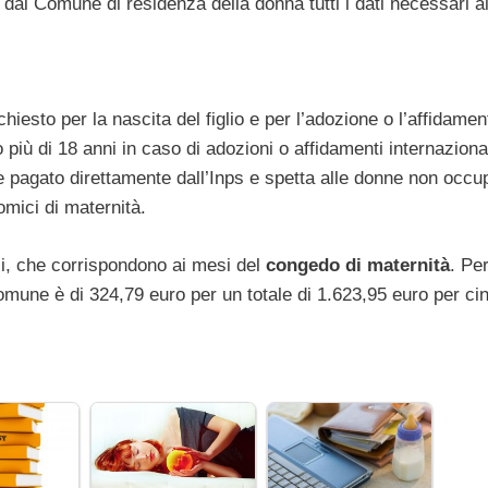
dal Comune di residenza della donna tutti i dati necessari ai 
iesto per la nascita del figlio e per l’adozione o l’affidamen
 più di 18 anni in caso di adozioni o affidamenti internazional
 pagato direttamente dall’Inps e spetta alle donne non occu
omici di maternità.
i, che corrispondono ai mesi del
congedo di maternità
. Per
omune è di 324,79 euro per un totale di 1.623,95 euro per ci