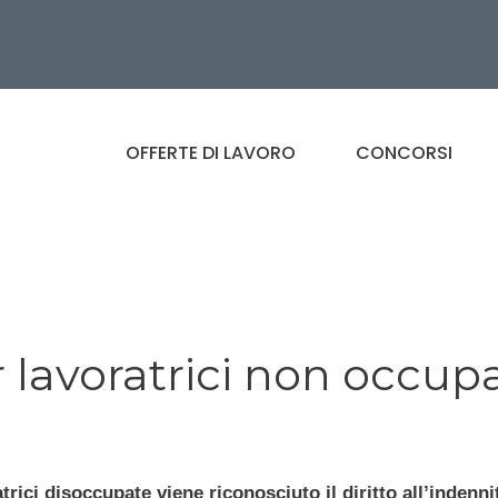
OFFERTE DI LAVORO
CONCORSI
 lavoratrici non occup
trici disoccupate viene riconosciuto il diritto all’indenni