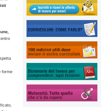
isti
mune,
 entro
spetta
e forme
ficato,