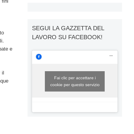
fini
SEGUI LA GAZZETTA DEL
to
LAVORO SU FACEBOOK!
i.
pate e
 il
Fai clic per accettare i
nque
cookie per questo servizio