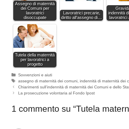
Assegno di maternità
dei Comuni per
Gravid
lavoratrici
Lavoratrici precarie,
indennità d
disoccupate
diritto all’assegno di…
lavoratric
Tutela della maternità
per lavoratrici a
progetto
Categorie
Sovvenzioni e aiuti
Tag
assegno di maternità dei comuni
,
indennità di maternità dei
Chiarimenti sull’indennità di maternità dei Comuni e dello Sta
La prosecuzione volontaria al Fondo Ipost
1 commento su “Tutela materni