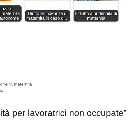
anza e
i maternità
Diritto all’indennità di
Il diritto all’indennità di
i autonome
maternità in caso di…
maternità
 comuni
,
maternità
to
tà per lavoratrici non occupate”