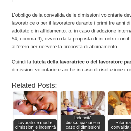
L’obbligo della convalida delle dimissioni volontarie d
lavoratrice o per il lavoratore durante i primi tre anni 
adottato o in affidamento, o, in caso di adozione intern
54, comma 9), ovvero dalla proposta di incontro con il 
all’etero per ricevere la proposta di abbinamento.
Quindi la
tutela della lavoratrice o del lavoratore p
dimissioni volontarie e anche in caso di risoluzione co
Related Posts:
Indennità
Lavoratrice madre:
disoccupazione in
Riforma
dimissioni e indennità
caso di dimissioni
convalida 