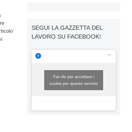
a
re
SEGUI LA GAZZETTA DEL
ticolo
LAVORO SU FACEBOOK!
si
Fai clic per accettare i
cookie per questo servizio