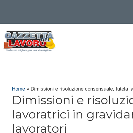
Vai
al
contenuto
Home
»
Dimissioni e risoluzione consensuale, tutela la
Dimissioni e risoluz
lavoratrici in gravid
lavoratori