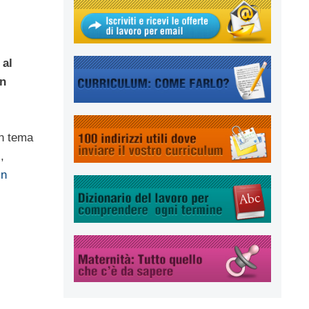
 al
in
in tema
,
in