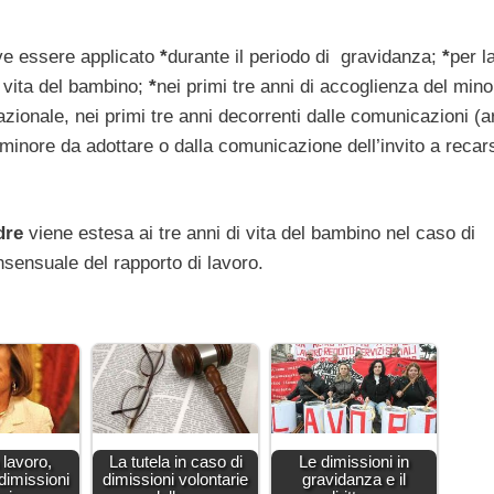
eve essere applicato
*
durante il periodo di gravidanza;
*
per l
di vita del bambino;
*
nei primi tre anni di accoglienza del mino
azionale, nei primi tre anni decorrenti dalle comunicazioni (ar
minore da adottare o dalla comunicazione dell’invito a recar
adre
viene estesa ai tre anni di vita del bambino nel caso di
nsensuale del rapporto di lavoro.
 lavoro,
La tutela in caso di
Le dimissioni in
dimissioni
dimissioni volontarie
gravidanza e il