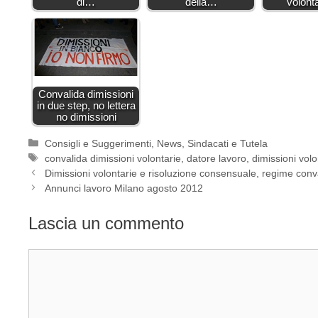
di…
della…
volont
Convalida dimissioni
in due step, no lettera
no dimissioni
Categorie
Consigli e Suggerimenti
,
News
,
Sindacati e Tutela
Tag
convalida dimissioni volontarie
,
datore lavoro
,
dimissioni volo
Dimissioni volontarie e risoluzione consensuale, regime convali
Annunci lavoro Milano agosto 2012
Lascia un commento
Commento