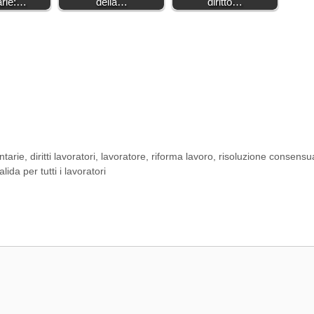
arie:…
della…
diritto…
ntarie
,
diritti lavoratori
,
lavoratore
,
riforma lavoro
,
risoluzione consensu
da per tutti i lavoratori