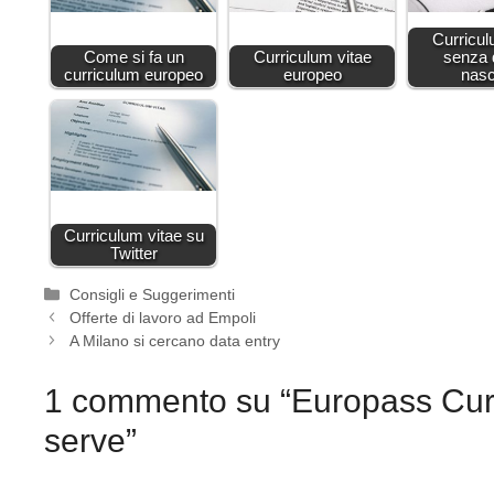
Curricul
Come si fa un
Curriculum vitae
senza 
curriculum europeo
europeo
nasc
Curriculum vitae su
Twitter
Categorie
Consigli e Suggerimenti
Offerte di lavoro ad Empoli
A Milano si cercano data entry
1 commento su “Europass Curr
serve”