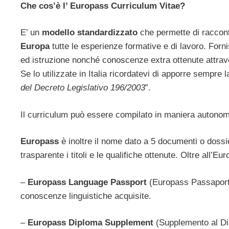
Che cos’è l’ Europass Curriculum Vitae?
E’ un
modello standardizzato
che permette di raccont
Europa
tutte le esperienze formative e di lavoro. Fornis
ed istruzione nonché conoscenze extra ottenute attrave
Se lo utilizzate in Italia ricordatevi di apporre sempre 
del Decreto Legislativo 196/2003
”.
Il curriculum può essere compilato in maniera autonoma
Europass
è inoltre il nome dato a 5 documenti o dossie
trasparente i titoli e le qualifiche ottenute. Oltre all’
–
Europass Language Passport
(Europass Passaporto
conoscenze linguistiche acquisite.
–
Europass Diploma Supplement
(Supplemento al Dipl