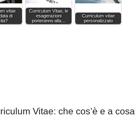
um vitae
Curriculum Vitae, le
data di
esagerazioni
Curriculum vitae
ita?
porteranno alla…
personalizzato
iculum Vitae: che cos’è e a cosa