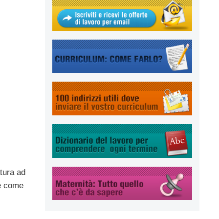
atura ad
e come