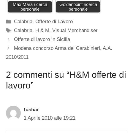
Max Mara ricerca
Goldenpoint ricerca
personale
personale
Categorie
Calabria
,
Offerte di Lavoro
Tag
Calabria
,
H & M
,
Visual Merchandiser
Offerte di lavoro in Sicilia
Modena concorso Arma dei Carabinieri, A.A.
2010/2011
2 commenti su “H&M offerte di
lavoro”
tushar
1 Aprile 2010 alle 19:21