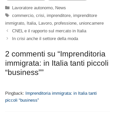
Categorie
Lavoratore autonomo
,
News
Tag
commercio
,
crisi
,
imprenditore
,
imprenditore
immigrato
,
Italia
,
Lavoro
,
professione
,
unioncamere
CNEL e il rapporto sul mercato in Italia
In crisi anche il settore della moda
2 commenti su “Imprenditoria
immigrata: in Italia tanti piccoli
“business””
Pingback:
Imprenditoria immigrata: in Italia tanti
piccoli “business”