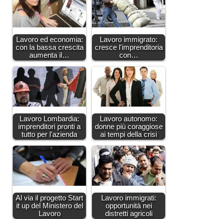
Lavoro ed economia:
Lavoro immigrato:
con la bassa crescita
cresce l'imprenditoria
aumenta il…
con…
Lavoro Lombardia:
Lavoro autonomo:
imprenditori pronti a
donne più coraggiose
tutto per l'azienda
ai tempi della crisi
Al via il progetto Start
Lavoro immigrati:
it up del Ministero del
opportunità nei
Lavoro
distretti agricoli