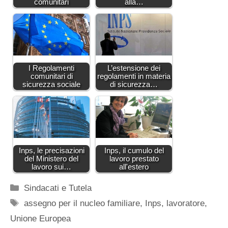
comunitari
alla…
I Regolamenti
L’estensione dei
comunitari di
regolamenti in materia
sicurezza sociale
di sicurezza…
Inps, le precisazioni
Inps, il cumulo del
del Ministero del
lavoro prestato
lavoro sui…
all'estero
Categorie
Sindacati e Tutela
Tag
assegno per il nucleo familiare
,
Inps
,
lavoratore
,
Unione Europea