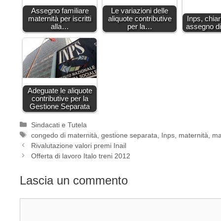
Assegno familiare
Le variazioni delle
maternità per iscritti
aliquote contributive
Inps, chia
alla…
per la…
assegno di
Adeguate le aliquote
contributive per la
Gestione Separata
Categorie
Sindacati e Tutela
Tag
congedo di maternità
,
gestione separata
,
Inps
,
maternità
,
ma
Rivalutazione valori premi Inail
Offerta di lavoro Italo treni 2012
Lascia un commento
Commento