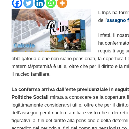
L’Inps ha forni
dell’
assegno f
Infatti, il nos
ha confermato
requisiti aggiu
obbligatoria o che non siano pensionati, la copertura fi
maternità/paternità è utile, oltre che per il diritto e la
il nucleo familiare.
La conferma arriva dall’ente previdenziale in seguit
Politiche Sociali
mirata a conoscere se la copertura fig
legittimamente considerarsi utile, oltre che per il diritt
dell’assegno per il nucleo familiare visto che il decreto
figurativi ai fini del diritto alla pensione e della dete
accredito del periodo ai fini del computo pensionistico.