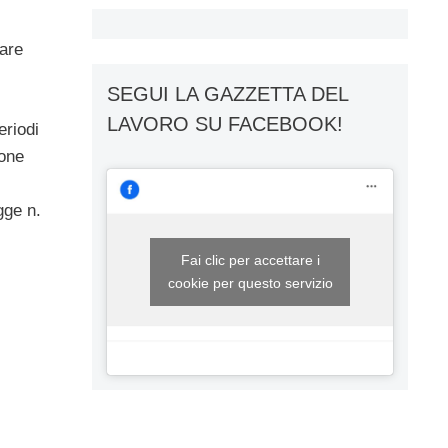
iare
SEGUI LA GAZZETTA DEL
LAVORO SU FACEBOOK!
eriodi
ione
gge n.
Fai clic per accettare i
cookie per questo servizio