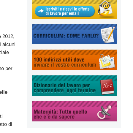
e 2012,
 alcuni
ziale
no per
elle
ti
tto di