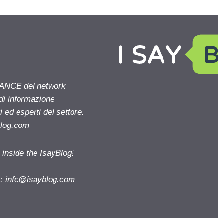
NANCE del network
 di informazione
 ed esperti del settore.
blog.com
nside the IsayBlog!
s:
info@isayblog.com