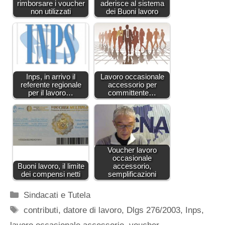
rimborsare i voucher
aderisce al sistema
non utilizzati
dei Buoni lavoro
Inps, in arrivo il
Lavoro occasionale
referente regionale
accessorio per
per il lavoro…
committente…
Voucher lavoro
occasionale
Buoni lavoro, il limite
accessorio,
dei compensi netti
semplificazioni
Categorie
Sindacati e Tutela
Tag
contributi
,
datore di lavoro
,
Dlgs 276/2003
,
Inps
,